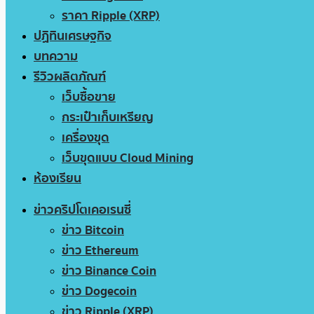
ราคา Ripple (XRP)
ปฏิทินเศรษฐกิจ
บทความ
รีวิวผลิตภัณฑ์
เว็บซื้อขาย
กระเป๋าเก็บเหรียญ
เครื่องขุด
เว็บขุดแบบ Cloud Mining
ห้องเรียน
ข่าวคริปโตเคอเรนซี่
ข่าว Bitcoin
ข่าว Ethereum
ข่าว Binance Coin
ข่าว Dogecoin
ข่าว Ripple (XRP)