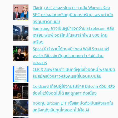
Clarity Act อาจชะงักยาว ๆ หลัง Warren ร้อง
SEC ตรวจสอบเหรียญมีมของทรัมป์ เพราะทำนัก
ลงทุนขาดทุนยับ
Samsung อาจเป็นผู้นำแจกจ่าย Stablecoin หลัง
เตรียมเพิ่มฟีเจอร์ใหม่ในสมาร์ทโฟน 800 ล้าน
เครื่อง
SpaceX ทำรายได้ทะลุเป้าของ Wall Street แต่
พอร์ต Bitcoin มีมูลค่าลดลงกว่า 540 ล้าน
ดอลลาร์
CLICX ลั่นพร้อมดำเนินคดีผู้ตั้งใจบิดหนี้ พร้อมปิด
รับสมัครชั่วคราวหลังคนแห่ยื่นจนระบบล้น
Coldcard เตือนผู้ใช้งานรีบย้าย Bitcoin ด่วน หลัง
ช่องโหว่ยังอุดไม่ได้ และถูกเจาะต่อเนื่อง
กองทุน Bitcoin ETF เจ๊งและปิดตัวเป็นแห่งแรกใน
สหรัฐหลังเงินทุนไหลออกไปฝั่ง AI