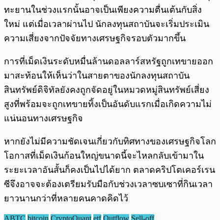
ทะยานในช่วงแรกนั้นอาจเป็นเพียงความตื่นเต้นกับสิ่ง
ใหม่ แต่เมื่อเวลาผ่านไป นักลงทุนสถาบันจะเริ่มประเมิน
ความเสี่ยงจากปัจจัยทางเศรษฐกิจรอบตัวมากขึ้น
การที่เม็ดเงินระดับหมื่นล้านดอลลาร์สหรัฐถูกเทขายออก
มาสะท้อนให้เห็นว่าในสายตาของนักลงทุนสถาบัน
สินทรัพย์ดิจิทัลยังคงถูกจัดอยู่ในหมวดหมู่สินทรัพย์เสี่ยง
สูงที่พร้อมจะถูกเทขายทิ้งเป็นอันดับแรกเมื่อเกิดความไม่
แน่นอนทางเศรษฐกิจ
หากยังไม่มีความชัดเจนเกี่ยวกับทิศทางของเศรษฐกิจโลก
โอกาสที่เม็ดเงินก้อนใหญ่ขนาดนี้จะไหลกลับเข้ามาใน
ระยะเวลาอันสั้นก็คงเป็นไปได้ยาก ตลาดคริปโตเคอร์เรน
ซีจึงอาจจะต้องเตรียมรับมือกับช่วงเวลาซบเซาที่กินเวลา
ยาวนานกว่าที่หลายคนคาดคิดไว้
ABTC
bitcoin
CryptoQuant
etf
Outflow
Sell-off