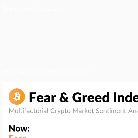
ติดตามเราบน Facebook
สภาวะตลาด (ความกลัว vs ความโลภ)