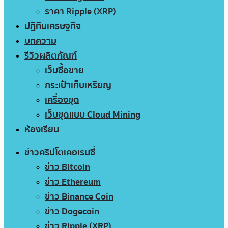
ราคา Ripple (XRP)
ปฏิทินเศรษฐกิจ
บทความ
รีวิวผลิตภัณฑ์
เว็บซื้อขาย
กระเป๋าเก็บเหรียญ
เครื่องขุด
เว็บขุดแบบ Cloud Mining
ห้องเรียน
ข่าวคริปโตเคอเรนซี่
ข่าว Bitcoin
ข่าว Ethereum
ข่าว Binance Coin
ข่าว Dogecoin
ข่าว Ripple (XRP)