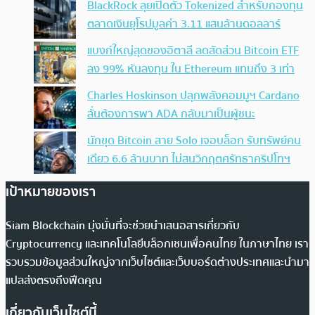
BlackRock ลุยเปิดตัว Tokenized สำหรับกองทุน
ตลาดเงินยุโรปมูลค่า 3.11 แสนล้านดอลลาร์
แบงก์ใหญ่สุดของอิตาลี ลดสัดส่วน Bitcoin ETF
ลง 99% หันลงทุน ใน Ethereum แทนถึง 3 เท่า
Charles Hoskinson ปลุกพลังคอมมูฯ Cardano
ลั่นต้องการพา ADA กลับมาเป็นผู้ชนะ
นักขุด Bitcoin สาย Solo เจอบล็อก รับทรัพย์คน
เดียว 6.6 ล้านบาท ไม่สนวิกฤตศรัทธาคริปโทฯ
เป้าหมายของเรา
Siam Blockchain มุ่งมั่นที่จะช่วยนำเสนอสารเกี่ยวกับ
Cryptocurrency และเทคโนโลยีบล็อกเชนเพื่อคนไทย ในภาษาไทย เรา
รวบรวมข้อมูลส่วนใหญ่จากเว็บไซต์และเว็บบอร์ดต่างประเทศและนำมา
แปลส่งตรงถึงฟีดคุณ
เกี่ยวกับเว็บไซต์นี้