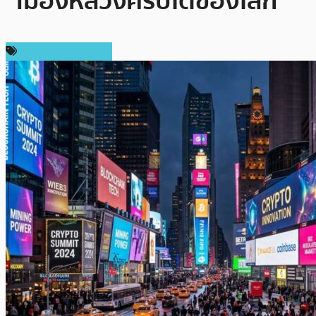
“เมืองหลวงคริปโตของโลก”
ข่าวคริปโตเคอเรนซี่