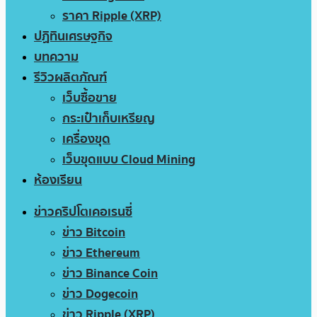
ราคา Ripple (XRP)
ปฏิทินเศรษฐกิจ
บทความ
รีวิวผลิตภัณฑ์
เว็บซื้อขาย
กระเป๋าเก็บเหรียญ
เครื่องขุด
เว็บขุดแบบ Cloud Mining
ห้องเรียน
ข่าวคริปโตเคอเรนซี่
ข่าว Bitcoin
ข่าว Ethereum
ข่าว Binance Coin
ข่าว Dogecoin
ข่าว Ripple (XRP)