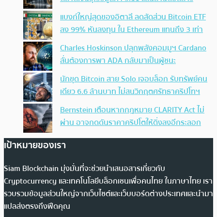
แบงก์ใหญ่สุดของอิตาลี ลดสัดส่วน Bitcoin ETF
ลง 99% หันลงทุน ใน Ethereum แทนถึง 3 เท่า
Charles Hoskinson ปลุกพลังคอมมูฯ Cardano
ลั่นต้องการพา ADA กลับมาเป็นผู้ชนะ
นักขุด Bitcoin สาย Solo เจอบล็อก รับทรัพย์คน
เดียว 6.6 ล้านบาท ไม่สนวิกฤตศรัทธาคริปโทฯ
Bernstein เตือนหากกฎหมาย CLARITY Act ไม่
ผ่าน อาจกดดันราคาคริปโตให้ดิ่งลงอีกระลอก
เป้าหมายของเรา
Siam Blockchain มุ่งมั่นที่จะช่วยนำเสนอสารเกี่ยวกับ
Cryptocurrency และเทคโนโลยีบล็อกเชนเพื่อคนไทย ในภาษาไทย เรา
รวบรวมข้อมูลส่วนใหญ่จากเว็บไซต์และเว็บบอร์ดต่างประเทศและนำมา
แปลส่งตรงถึงฟีดคุณ