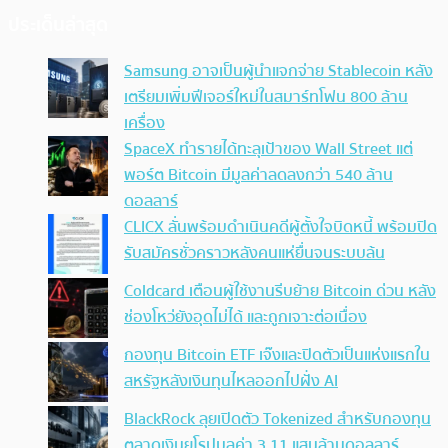
ประเด็นล่าสุด
Samsung อาจเป็นผู้นำแจกจ่าย Stablecoin หลัง
เตรียมเพิ่มฟีเจอร์ใหม่ในสมาร์ทโฟน 800 ล้าน
เครื่อง
SpaceX ทำรายได้ทะลุเป้าของ Wall Street แต่
พอร์ต Bitcoin มีมูลค่าลดลงกว่า 540 ล้าน
ดอลลาร์
CLICX ลั่นพร้อมดำเนินคดีผู้ตั้งใจบิดหนี้ พร้อมปิด
รับสมัครชั่วคราวหลังคนแห่ยื่นจนระบบล้น
Coldcard เตือนผู้ใช้งานรีบย้าย Bitcoin ด่วน หลัง
ช่องโหว่ยังอุดไม่ได้ และถูกเจาะต่อเนื่อง
กองทุน Bitcoin ETF เจ๊งและปิดตัวเป็นแห่งแรกใน
สหรัฐหลังเงินทุนไหลออกไปฝั่ง AI
BlackRock ลุยเปิดตัว Tokenized สำหรับกองทุน
ตลาดเงินยุโรปมูลค่า 3.11 แสนล้านดอลลาร์