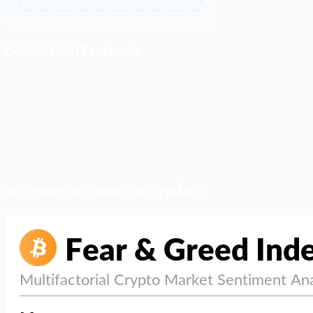
ติดตามเราบน Facebook
สภาวะตลาด (ความกลัว vs ความโลภ)