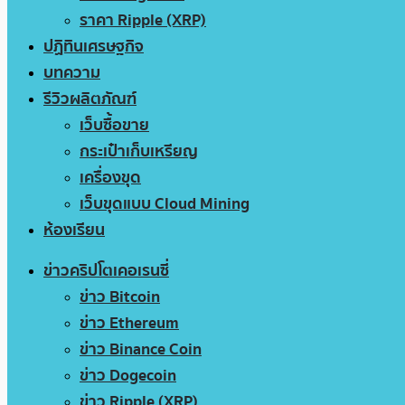
ราคา Ripple (XRP)
ปฏิทินเศรษฐกิจ
บทความ
รีวิวผลิตภัณฑ์
เว็บซื้อขาย
กระเป๋าเก็บเหรียญ
เครื่องขุด
เว็บขุดแบบ Cloud Mining
ห้องเรียน
ข่าวคริปโตเคอเรนซี่
ข่าว Bitcoin
ข่าว Ethereum
ข่าว Binance Coin
ข่าว Dogecoin
ข่าว Ripple (XRP)