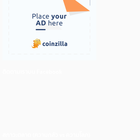
ติดตามเราบน Facebook
สภาวะตลาด (ความกลัว vs ความโลภ)