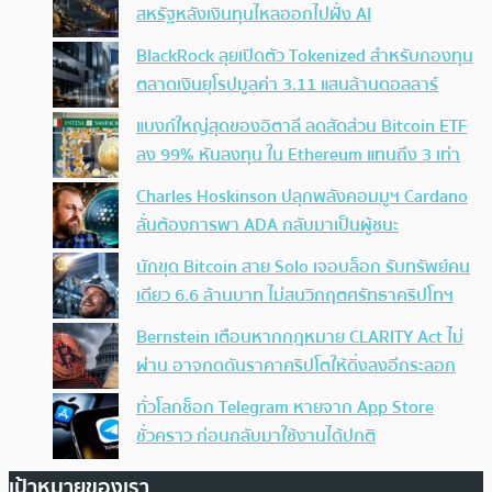
สหรัฐหลังเงินทุนไหลออกไปฝั่ง AI
BlackRock ลุยเปิดตัว Tokenized สำหรับกองทุน
ตลาดเงินยุโรปมูลค่า 3.11 แสนล้านดอลลาร์
แบงก์ใหญ่สุดของอิตาลี ลดสัดส่วน Bitcoin ETF
ลง 99% หันลงทุน ใน Ethereum แทนถึง 3 เท่า
Charles Hoskinson ปลุกพลังคอมมูฯ Cardano
ลั่นต้องการพา ADA กลับมาเป็นผู้ชนะ
นักขุด Bitcoin สาย Solo เจอบล็อก รับทรัพย์คน
เดียว 6.6 ล้านบาท ไม่สนวิกฤตศรัทธาคริปโทฯ
Bernstein เตือนหากกฎหมาย CLARITY Act ไม่
ผ่าน อาจกดดันราคาคริปโตให้ดิ่งลงอีกระลอก
ทั่วโลกช็อก Telegram หายจาก App Store
ชั่วคราว ก่อนกลับมาใช้งานได้ปกติ
เป้าหมายของเรา