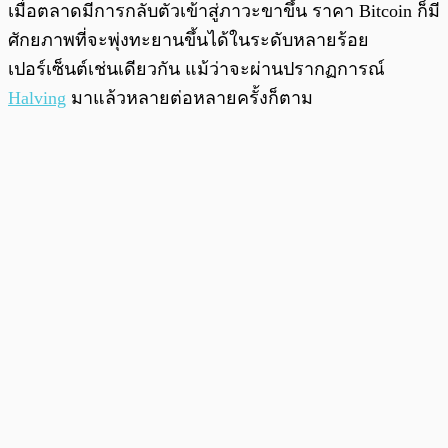
เมื่อตลาดมีการกลับตัวเข้าสู่ภาวะขาขึ้น ราคา Bitcoin ก็มี
ศักยภาพที่จะพุ่งทะยานขึ้นได้ในระดับหลายร้อย
เปอร์เซ็นต์เช่นเดียวกัน แม้ว่าจะผ่านปรากฏการณ์
Halving
มาแล้วหลายต่อหลายครั้งก็ตาม