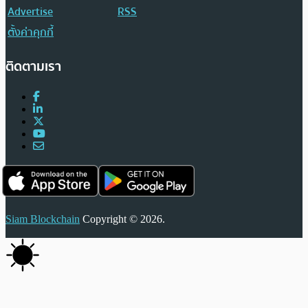
Advertise
RSS
ตั้งค่าคุกกี้
ติดตามเรา
Siam Blockchain
Copyright © 2026.