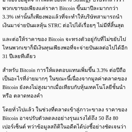
พวกเขาขอเพียงแค่ราคา Bitcoin ขึ้นมาปีละมากกว่า
3.3% เท่านั้นก็เพียงพอแล้วที่จะทำให้บริษัทสามารถนำ
เงินมาจ่ายปันผลหุ้น STRC ต่อไปได้เรื่อยๆ ไม่มีที่สิ้นสุด
และต่อให้ราคาของ Bitcoin จะทรงตัวอยู่กับที่ไม่ขยับไป
ไหนพวกเขาก็มีเงินทุนเพียงพอที่จะจ่ายปันผลต่อไปได้อีก
31 ปีเลยทีเดียว
สำหรับ Bitcoin การให้ผลตอบแทนเพิ่มขึ้น 3.3% ต่อปีถือ
เป็นอะไรที่ง่ายมากๆ ในขณะนี้เนื่องจากมูลค่าตลาดของ
Bitcoin ยังคงไม่สูงมากเมื่อเทียบกับหุ้นเทคโนโลยีชั้นนำ
หรือ ตลาดทองคำ
โดยทั่วไปแล้ว ในช่วงที่ตลาดเข้าสู่ภาวะขาลง ราคาของ
Bitcoin อาจปรับตัวลดลงอย่างรุนแรงได้ถึง 50 ถึง 80
เปอร์เซ็นต์ ทว่าข้อมูลสถิติในอดีตได้บ่งชี้อย่างชัดเจนว่า