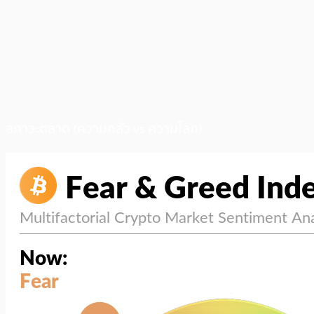
สภาวะตลาด (ความกลัว vs ความโลภ)