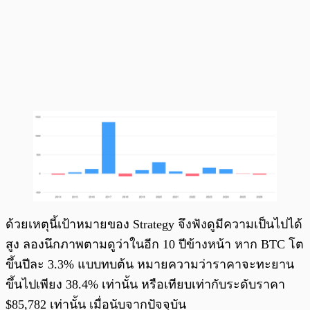
ด้วยเหตุนี้เป้าหมายของ Strategy จึงฟังดูมีความเป็นไปได้
สูง ลองนึกภาพตามดูว่าในอีก 10 ปีข้างหน้า หาก BTC​ โต
ขึ้นปีละ 3.3% แบบทบต้น หมายความว่าราคาจะทะยาน
ขึ้นไปเพียง 38.4% เท่านั้น หรือเทียบเท่ากับระดับราคา
$85,782 เท่านั้น เมื่อนับจากปัจจุบัน