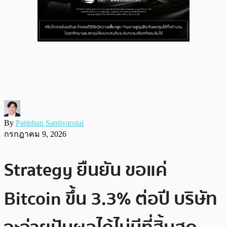
By
Patiphan Santivarotai
กรกฎาคม 9, 2026
Strategy ยืนยัน ขอแค่
Bitcoin ขึ้น 3.3% ต่อปี บริษัท