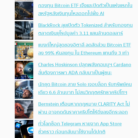
กองทุน Bitcoin ETF เจ๊งและปิดตัวเป็นแห่งแรกใน
สหรัฐหลังเงินทุนไหลออกไปฝั่ง AI
BlackRock ลุยเปิดตัว Tokenized สำหรับกองทุน
ตลาดเงินยุโรปมูลค่า 3.11 แสนล้านดอลลาร์
แบงก์ใหญ่สุดของอิตาลี ลดสัดส่วน Bitcoin ETF
ลง 99% หันลงทุน ใน Ethereum แทนถึง 3 เท่า
Charles Hoskinson ปลุกพลังคอมมูฯ Cardano
ลั่นต้องการพา ADA กลับมาเป็นผู้ชนะ
นักขุด Bitcoin สาย Solo เจอบล็อก รับทรัพย์คน
เดียว 6.6 ล้านบาท ไม่สนวิกฤตศรัทธาคริปโทฯ
Bernstein เตือนหากกฎหมาย CLARITY Act ไม่
ผ่าน อาจกดดันราคาคริปโตให้ดิ่งลงอีกระลอก
ทั่วโลกช็อก Telegram หายจาก App Store
ชั่วคราว ก่อนกลับมาใช้งานได้ปกติ