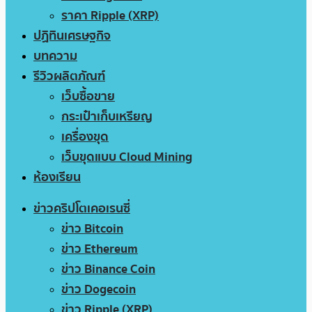
ราคา Ripple (XRP)
ปฏิทินเศรษฐกิจ
บทความ
รีวิวผลิตภัณฑ์
เว็บซื้อขาย
กระเป๋าเก็บเหรียญ
เครื่องขุด
เว็บขุดแบบ Cloud Mining
ห้องเรียน
ข่าวคริปโตเคอเรนซี่
ข่าว Bitcoin
ข่าว Ethereum
ข่าว Binance Coin
ข่าว Dogecoin
ข่าว Ripple (XRP)