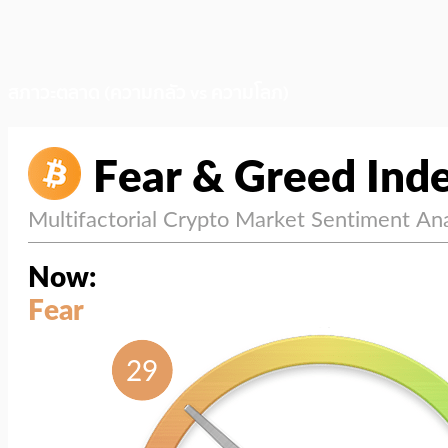
สภาวะตลาด (ความกลัว vs ความโลภ)