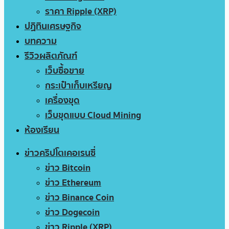
ราคา Ripple (XRP)
ปฏิทินเศรษฐกิจ
บทความ
รีวิวผลิตภัณฑ์
เว็บซื้อขาย
กระเป๋าเก็บเหรียญ
เครื่องขุด
เว็บขุดแบบ Cloud Mining
ห้องเรียน
ข่าวคริปโตเคอเรนซี่
ข่าว Bitcoin
ข่าว Ethereum
ข่าว Binance Coin
ข่าว Dogecoin
ข่าว Ripple (XRP)