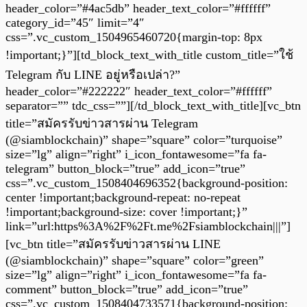
header_color=”#4ac5db” header_text_color=”#ffffff”
category_id=”45″ limit=”4″
css=”.vc_custom_1504965460720{margin-top: 8px
!important;}”][td_block_text_with_title custom_title=”ใช้
Telegram กับ LINE อยู่หรือเปล่า?”
header_color=”#222222″ header_text_color=”#ffffff”
separator=”” tdc_css=””][/td_block_text_with_title][vc_btn
title=”สมัครรับข่าวสารผ่าน Telegram
(@siamblockchain)” shape=”square” color=”turquoise”
size=”lg” align=”right” i_icon_fontawesome=”fa fa-
telegram” button_block=”true” add_icon=”true”
css=”.vc_custom_1508404696352{background-position:
center !important;background-repeat: no-repeat
!important;background-size: cover !important;}”
link=”url:https%3A%2F%2Ft.me%2Fsiamblockchain|||”]
[vc_btn title=”สมัครรับข่าวสารผ่าน LINE
(@siamblockchain)” shape=”square” color=”green”
size=”lg” align=”right” i_icon_fontawesome=”fa fa-
comment” button_block=”true” add_icon=”true”
css=”.vc_custom_1508404733571{background-position: