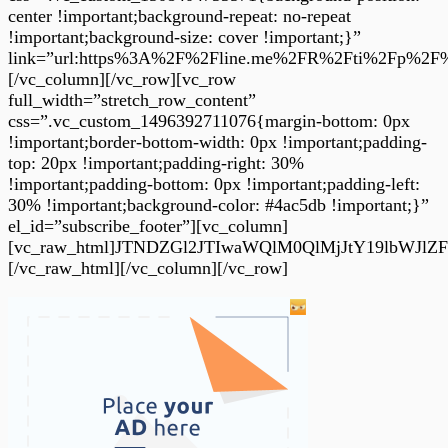
center !important;background-repeat: no-repeat
!important;background-size: cover !important;}”
link=”url:https%3A%2F%2Fline.me%2FR%2Fti%2Fp%2F%2
[/vc_column][/vc_row][vc_row
full_width=”stretch_row_content”
css=”.vc_custom_1496392711076{margin-bottom: 0px
!important;border-bottom-width: 0px !important;padding-
top: 20px !important;padding-right: 30%
!important;padding-bottom: 0px !important;padding-left:
30% !important;background-color: #4ac5db !important;}”
el_id=”subscribe_footer”][vc_column]
[vc_raw_html]JTNDZGl2JTIwaWQlM0QlMjJtY19lbW
[/vc_raw_html][/vc_column][/vc_row]