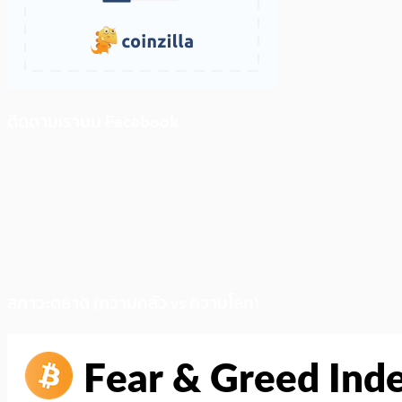
ติดตามเราบน Facebook
สภาวะตลาด (ความกลัว vs ความโลภ)