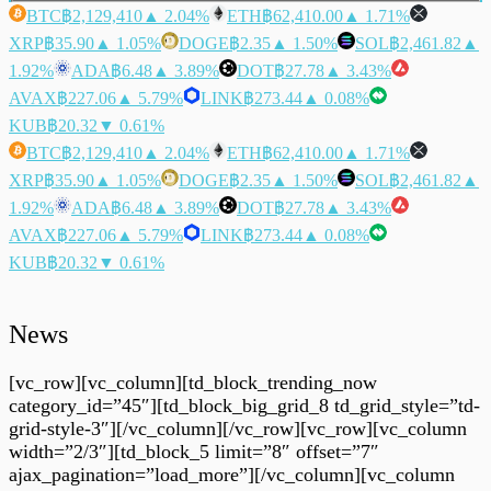
BTC
฿2,129,410
▲ 2.04%
ETH
฿62,410.00
▲ 1.71%
XRP
฿35.90
▲ 1.05%
DOGE
฿2.35
▲ 1.50%
SOL
฿2,461.82
▲
1.92%
ADA
฿6.48
▲ 3.89%
DOT
฿27.78
▲ 3.43%
AVAX
฿227.06
▲ 5.79%
LINK
฿273.44
▲ 0.08%
KUB
฿20.32
▼ 0.61%
BTC
฿2,129,410
▲ 2.04%
ETH
฿62,410.00
▲ 1.71%
XRP
฿35.90
▲ 1.05%
DOGE
฿2.35
▲ 1.50%
SOL
฿2,461.82
▲
1.92%
ADA
฿6.48
▲ 3.89%
DOT
฿27.78
▲ 3.43%
AVAX
฿227.06
▲ 5.79%
LINK
฿273.44
▲ 0.08%
KUB
฿20.32
▼ 0.61%
News
[vc_row][vc_column][td_block_trending_now
category_id=”45″][td_block_big_grid_8 td_grid_style=”td-
grid-style-3″][/vc_column][/vc_row][vc_row][vc_column
width=”2/3″][td_block_5 limit=”8″ offset=”7″
ajax_pagination=”load_more”][/vc_column][vc_column