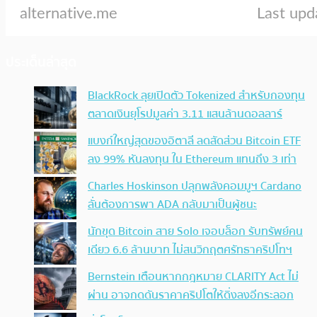
ประเด็นล่าสุด
BlackRock ลุยเปิดตัว Tokenized สำหรับกองทุน
ตลาดเงินยุโรปมูลค่า 3.11 แสนล้านดอลลาร์
แบงก์ใหญ่สุดของอิตาลี ลดสัดส่วน Bitcoin ETF
ลง 99% หันลงทุน ใน Ethereum แทนถึง 3 เท่า
Charles Hoskinson ปลุกพลังคอมมูฯ Cardano
ลั่นต้องการพา ADA กลับมาเป็นผู้ชนะ
นักขุด Bitcoin สาย Solo เจอบล็อก รับทรัพย์คน
เดียว 6.6 ล้านบาท ไม่สนวิกฤตศรัทธาคริปโทฯ
Bernstein เตือนหากกฎหมาย CLARITY Act ไม่
ผ่าน อาจกดดันราคาคริปโตให้ดิ่งลงอีกระลอก