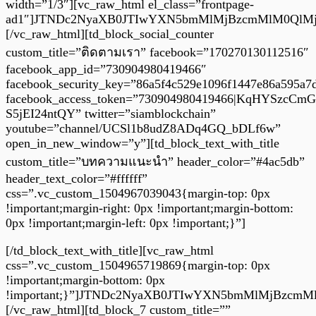
width=”1/3″][vc_raw_html el_class=”frontpage-
ad1″]JTNDc2NyaXB0JTIwYXN5bmMlMjBzcmMlM0QlM
[/vc_raw_html][td_block_social_counter
custom_title=”ติดตามเรา” facebook=”170270130112516″
facebook_app_id=”730904980419466″
facebook_security_key=”86a5f4c529e1096f1447e86a595a7
facebook_access_token=”730904980419466|KqHYSzcCm
S5jEI24ntQY” twitter=”siamblockchain”
youtube=”channel/UCSl1b8udZ8ADq4GQ_bDLf6w”
open_in_new_window=”y”][td_block_text_with_title
custom_title=”บทความแนะนำ” header_color=”#4ac5db”
header_text_color=”#ffffff”
css=”.vc_custom_1504967039043{margin-top: 0px
!important;margin-right: 0px !important;margin-bottom:
0px !important;margin-left: 0px !important;}”]
[/td_block_text_with_title][vc_raw_html
css=”.vc_custom_1504965719869{margin-top: 0px
!important;margin-bottom: 0px
!important;}”]JTNDc2NyaXB0JTIwYXN5bmMlMjBzc
[/vc_raw_html][td_block_7 custom_title=””