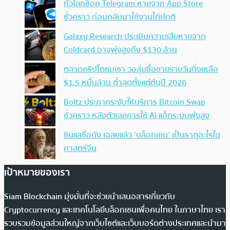
ทั่วโลกช็อก Telegram หายจาก App Store
ชั่วคราว ก่อนกลับมาใช้งานได้ปกติ
Galaxy Research ประเมินความเสียหายจาก
Coldcard อาจพุ่งสูงถึง $130 ล้าน
ตลาดคริปโตซบเซา วอลุ่มซื้อขายรายวันดิ่งเหลือ
$1.5 หมื่นล้าน ต่ำสุดตั้งแต่ต้นปี 2026
Boltz ประกาศระงับให้บริการ Bitcoin Swap
ชั่วคราว หลังตัวเลขการใช้ AI แฮ็กระบบพุ่งสูง
ซินแสชื่อดัง เฉลยแล้ว ‘บล็อกเชน’ เป็นธาตุอะไรใน
ศาสตร์จีน
เป้าหมายของเรา
Siam Blockchain มุ่งมั่นที่จะช่วยนำเสนอสารเกี่ยวกับ
Cryptocurrency และเทคโนโลยีบล็อกเชนเพื่อคนไทย ในภาษาไทย เรา
รวบรวมข้อมูลส่วนใหญ่จากเว็บไซต์และเว็บบอร์ดต่างประเทศและนำมา