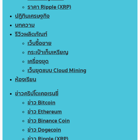
ราคา Ripple (XRP)
ปฏิทินเศรษฐกิจ
บทความ
รีวิวผลิตภัณฑ์
เว็บซื้อขาย
กระเป๋าเก็บเหรียญ
เครื่องขุด
เว็บขุดแบบ Cloud Mining
ห้องเรียน
ข่าวคริปโตเคอเรนซี่
ข่าว Bitcoin
ข่าว Ethereum
ข่าว Binance Coin
ข่าว Dogecoin
ข่าว Ripple (XRP)