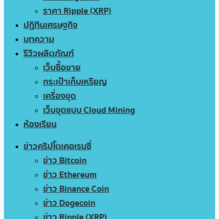
ราคา Ripple (XRP)
ปฏิทินเศรษฐกิจ
บทความ
รีวิวผลิตภัณฑ์
เว็บซื้อขาย
กระเป๋าเก็บเหรียญ
เครื่องขุด
เว็บขุดแบบ Cloud Mining
ห้องเรียน
ข่าวคริปโตเคอเรนซี่
ข่าว Bitcoin
ข่าว Ethereum
ข่าว Binance Coin
ข่าว Dogecoin
ข่าว Ripple (XRP)