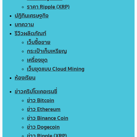
ราคา Ripple (XRP)
ปฏิทินเศรษฐกิจ
บทความ
รีวิวผลิตภัณฑ์
เว็บซื้อขาย
กระเป๋าเก็บเหรียญ
เครื่องขุด
เว็บขุดแบบ Cloud Mining
ห้องเรียน
ข่าวคริปโตเคอเรนซี่
ข่าว Bitcoin
ข่าว Ethereum
ข่าว Binance Coin
ข่าว Dogecoin
ข่าว Ripple (XRP)