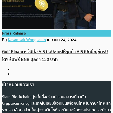
Press Release
By
Kasamsak Wongsanin
เมษายน 24, 2024
Gulf Binance จับมือ AIS มอบสิทธิ์ให้ลูกค้า AIS เปิดบัญชีคริป
โตฯ รับฟรี BNB มูลค่า 150 บาท
เป้าหมายของเรา
Siam Blockchain มุ่งมั่นที่จะช่วยนำเสนอสารเกี่ยวกับ
Cryptocurrency และเทคโนโลยีบล็อกเชนเพื่อคนไทย ในภาษาไทย เรา
รวบรวมข้อมูลส่วนใหญ่จากเว็บไซต์และเว็บบอร์ดต่างประเทศและนำมา