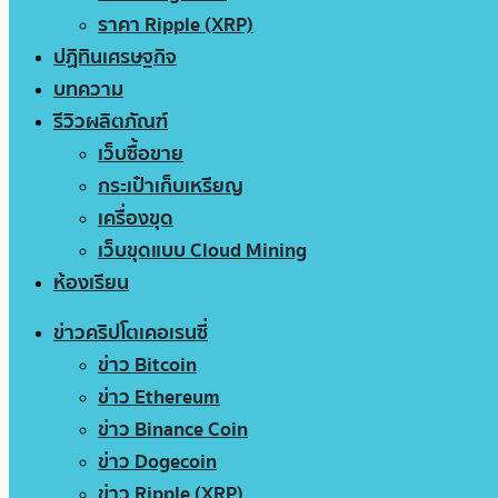
ราคา Ripple (XRP)
ปฏิทินเศรษฐกิจ
บทความ
รีวิวผลิตภัณฑ์
เว็บซื้อขาย
กระเป๋าเก็บเหรียญ
เครื่องขุด
เว็บขุดแบบ Cloud Mining
ห้องเรียน
ข่าวคริปโตเคอเรนซี่
ข่าว Bitcoin
ข่าว Ethereum
ข่าว Binance Coin
ข่าว Dogecoin
ข่าว Ripple (XRP)