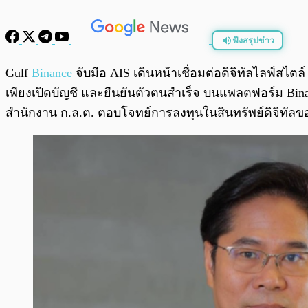
ฟังสรุปข่าว
พร้อมเล่น
Gulf
Binance
จับมือ AIS เดินหน้าเชื่อมต่อดิจิทัลไลฟ์สไต
เพียงเปิดบัญชี และยืนยันตัวตนสำเร็จ บนแพลตฟอร์ม Binanc
สำนักงาน ก.ล.ต. ตอบโจทย์การลงทุนในสินทรัพย์ดิจิทัลข