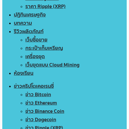
ราคา Ripple (XRP)
ปฏิทินเศรษฐกิจ
บทความ
รีวิวผลิตภัณฑ์
เว็บซื้อขาย
กระเป๋าเก็บเหรียญ
เครื่องขุด
เว็บขุดแบบ Cloud Mining
ห้องเรียน
ข่าวคริปโตเคอเรนซี่
ข่าว Bitcoin
ข่าว Ethereum
ข่าว Binance Coin
ข่าว Dogecoin
ข่าว Ripple (XRP)