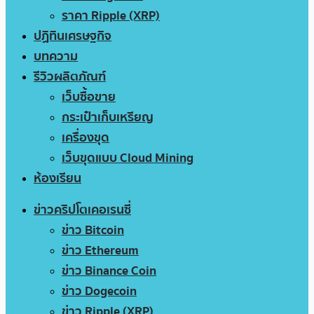
ราคา Ripple (XRP)
ปฏิทินเศรษฐกิจ
บทความ
รีวิวผลิตภัณฑ์
เว็บซื้อขาย
กระเป๋าเก็บเหรียญ
เครื่องขุด
เว็บขุดแบบ Cloud Mining
ห้องเรียน
ข่าวคริปโตเคอเรนซี่
ข่าว Bitcoin
ข่าว Ethereum
ข่าว Binance Coin
ข่าว Dogecoin
ข่าว Ripple (XRP)