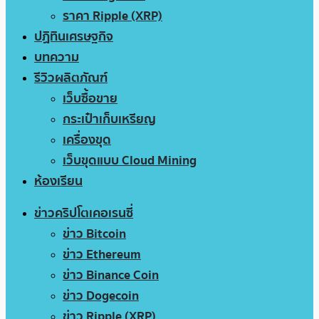
ราคา Ripple (XRP)
ปฏิทินเศรษฐกิจ
บทความ
รีวิวผลิตภัณฑ์
เว็บซื้อขาย
กระเป๋าเก็บเหรียญ
เครื่องขุด
เว็บขุดแบบ Cloud Mining
ห้องเรียน
ข่าวคริปโตเคอเรนซี่
ข่าว Bitcoin
ข่าว Ethereum
ข่าว Binance Coin
ข่าว Dogecoin
ข่าว Ripple (XRP)