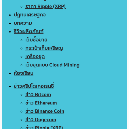
ราคา Ripple (XRP)
ปฏิทินเศรษฐกิจ
บทความ
รีวิวผลิตภัณฑ์
เว็บซื้อขาย
กระเป๋าเก็บเหรียญ
เครื่องขุด
เว็บขุดแบบ Cloud Mining
ห้องเรียน
ข่าวคริปโตเคอเรนซี่
ข่าว Bitcoin
ข่าว Ethereum
ข่าว Binance Coin
ข่าว Dogecoin
ข่าว Ripple (XRP)