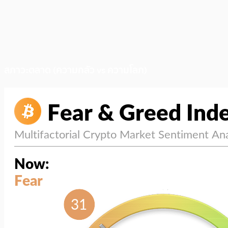
สภาวะตลาด (ความกลัว vs ความโลภ)