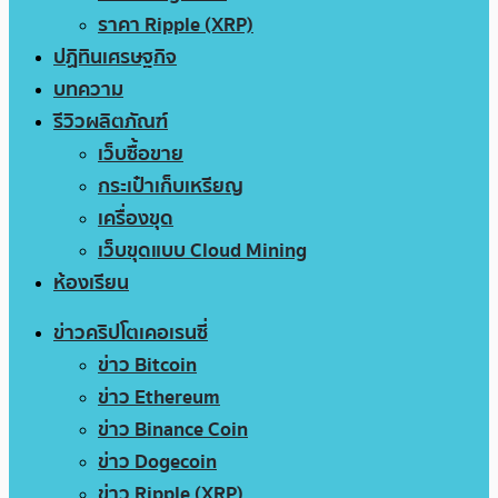
ราคา Ripple (XRP)
ปฏิทินเศรษฐกิจ
บทความ
รีวิวผลิตภัณฑ์
เว็บซื้อขาย
กระเป๋าเก็บเหรียญ
เครื่องขุด
เว็บขุดแบบ Cloud Mining
ห้องเรียน
ข่าวคริปโตเคอเรนซี่
ข่าว Bitcoin
ข่าว Ethereum
ข่าว Binance Coin
ข่าว Dogecoin
ข่าว Ripple (XRP)