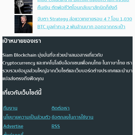
คืนเงิน ตัดพ้อชีวิตโอนกลับมาสักนิดก็ยังดี
จับตา Strategy ส่อแววเทขายรอบ 4 ? โอน 1,030
BTC มูลค่าทะลุ 2 พันล้านบาท ออกจากกระเป๋า
เป้าหมายของเรา
Siam Blockchain มุ่งมั่นที่จะช่วยนำเสนอสารเกี่ยวกับ
Cryptocurrency และเทคโนโลยีบล็อกเชนเพื่อคนไทย ในภาษาไทย เรา
รวบรวมข้อมูลส่วนใหญ่จากเว็บไซต์และเว็บบอร์ดต่างประเทศและนำมา
แปลส่งตรงถึงฟีดคุณ
เกี่ยวกับเว็บไซต์นี้
ทีมงาน
ติดต่อเรา
นโยบายความเป็นส่วนตัว
ข้อตกลงในการใช้งาน
Advertise
RSS