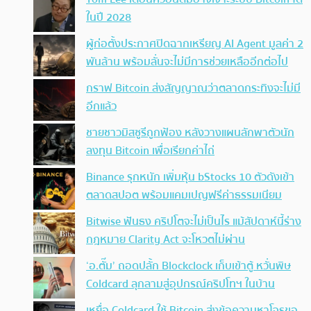
ในปี 2028
ผู้ก่อตั้งประกาศปิดฉากเหรียญ AI Agent มูลค่า 2
พันล้าน พร้อมลั่นจะไม่มีการช่วยเหลืออีกต่อไป
กราฟ Bitcoin ส่งสัญญาณว่าตลาดกระทิงจะไม่มี
อีกแล้ว
ชายชาวมิสซูรีถูกฟ้อง หลังวางแผนลักพาตัวนัก
ลงทุน Bitcoin เพื่อเรียกค่าไถ่
Binance รุกหนัก เพิ่มหุ้น bStocks 10 ตัวดังเข้า
ตลาดสปอต พร้อมแคมเปญฟรีค่าธรรมเนียม
Bitwise ฟันธง คริปโตจะไม่เป็นไร แม้สัปดาห์นี้ร่าง
กฎหมาย Clarity Act จะโหวตไม่ผ่าน
‘อ.ตั๊ม’ ถอดปลั้ก Blockclock เก็บเข้าตู้ หวั่นพิษ
Coldcard ลุกลามสู่อุปกรณ์คริปโทฯ ในบ้าน
เหยื่อ Coldcard ใช้ Bitcoin ส่งข้อความหาโจรขอ