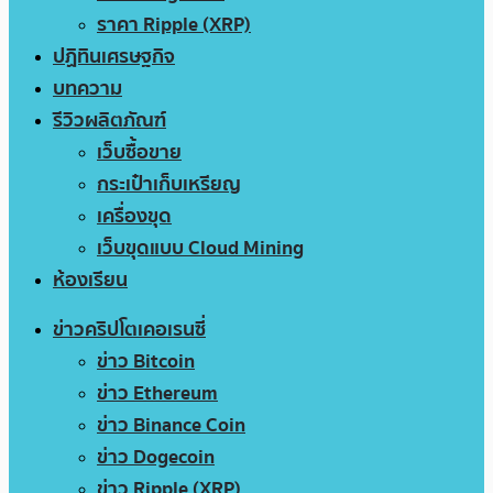
ราคา Ripple (XRP)
ปฏิทินเศรษฐกิจ
บทความ
รีวิวผลิตภัณฑ์
เว็บซื้อขาย
กระเป๋าเก็บเหรียญ
เครื่องขุด
เว็บขุดแบบ Cloud Mining
ห้องเรียน
ข่าวคริปโตเคอเรนซี่
ข่าว Bitcoin
ข่าว Ethereum
ข่าว Binance Coin
ข่าว Dogecoin
ข่าว Ripple (XRP)