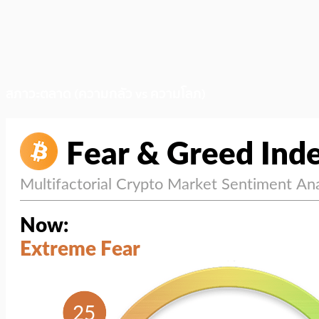
สภาวะตลาด (ความกลัว vs ความโลภ)