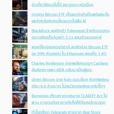
ช่องโหว่ยังอุดไม่ได้ และถูกเจาะต่อเนื่อง
กองทุน Bitcoin ETF เจ๊งและปิดตัวเป็นแห่งแรกใน
สหรัฐหลังเงินทุนไหลออกไปฝั่ง AI
BlackRock ลุยเปิดตัว Tokenized สำหรับกองทุน
ตลาดเงินยุโรปมูลค่า 3.11 แสนล้านดอลลาร์
แบงก์ใหญ่สุดของอิตาลี ลดสัดส่วน Bitcoin ETF
ลง 99% หันลงทุน ใน Ethereum แทนถึง 3 เท่า
Charles Hoskinson ปลุกพลังคอมมูฯ Cardano
ลั่นต้องการพา ADA กลับมาเป็นผู้ชนะ
นักขุด Bitcoin สาย Solo เจอบล็อก รับทรัพย์คน
เดียว 6.6 ล้านบาท ไม่สนวิกฤตศรัทธาคริปโทฯ
Bernstein เตือนหากกฎหมาย CLARITY Act ไม่
ผ่าน อาจกดดันราคาคริปโตให้ดิ่งลงอีกระลอก
ทั่วโลกช็อก Telegram หายจาก App Store