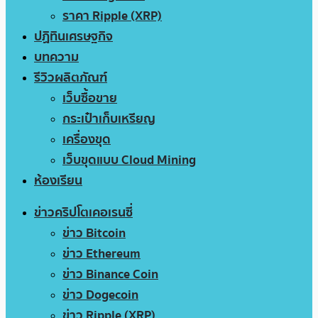
ราคา Ripple (XRP)
ปฏิทินเศรษฐกิจ
บทความ
รีวิวผลิตภัณฑ์
เว็บซื้อขาย
กระเป๋าเก็บเหรียญ
เครื่องขุด
เว็บขุดแบบ Cloud Mining
ห้องเรียน
ข่าวคริปโตเคอเรนซี่
ข่าว Bitcoin
ข่าว Ethereum
ข่าว Binance Coin
ข่าว Dogecoin
ข่าว Ripple (XRP)