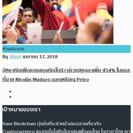
ต่างประเทศ
By
Wiput
เมษายน 17, 2018
อัตราเงินเฟ้อของสกุลเงินโบลิวาร์เวเนซุเอลาเพิ่ม 454% ในขณะ
ที่นาย Nicolás Maduro ออกเหรียญ Petro
เป้าหมายของเรา
Siam Blockchain มุ่งมั่นที่จะช่วยนำเสนอสารเกี่ยวกับ
Cryptocurrency และเทคโนโลยีบล็อกเชนเพื่อคนไทย ในภาษาไทย เรา