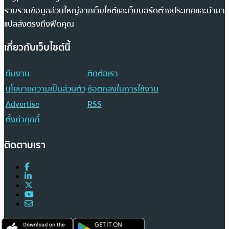
รวบรวมข้อมูลส่วนใหญ่จากเว็บไซต์และเว็บบอร์ดต่างประเทศและนำมา
แปลส่งตรงถึงฟีดคุณ
เกี่ยวกับเว็บไซต์นี้
ทีมงาน
ติดต่อเรา
นโยบายความเป็นส่วนตัว
ข้อตกลงในการใช้งาน
Advertise
RSS
ตั้งค่าคุกกี้
ติดตามเรา