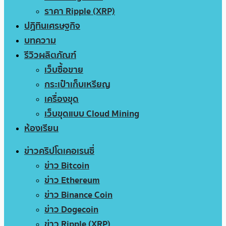
ราคา Ripple (XRP)
ปฏิทินเศรษฐกิจ
บทความ
รีวิวผลิตภัณฑ์
เว็บซื้อขาย
กระเป๋าเก็บเหรียญ
เครื่องขุด
เว็บขุดแบบ Cloud Mining
ห้องเรียน
ข่าวคริปโตเคอเรนซี่
ข่าว Bitcoin
ข่าว Ethereum
ข่าว Binance Coin
ข่าว Dogecoin
ข่าว Ripple (XRP)