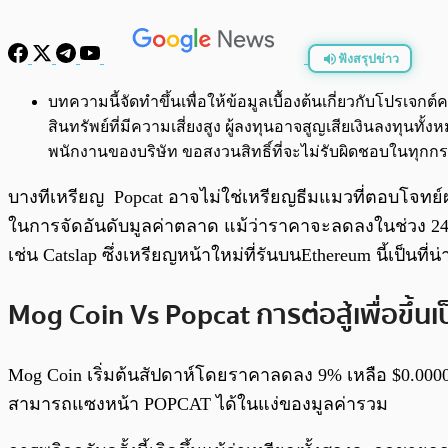
ฟังสรุปข่าว
พร้อมเล่น
บทความนี้จัดทำขึ้นเพื่อให้ข้อมูลเบื้องต้นเกี่ยวกับโปรเ
สินทรัพย์ที่มีความเสี่ยงสูง ผู้ลงทุนอาจสูญเสียเงินลงทุ
พนักงานของบริษัท ขอสงวนสิทธิ์ที่จะไม่รับผิดชอบในทุ
บางทีเหรียญ Popcat อาจไม่ใช่เหรียญธีมแมวที่ตอบโจท
ในการจัดอันดับมูลค่าตลาด แม้ว่าราคาจะลดลงในช่วง 24 ช
เช่น Catslap ซึ่งเหรียญหน้าใหม่ที่รันบนEthereum นี้เป็นท
Mog Coin Vs Popcat การต่อสู้เพื่อขึ้นเป
Mog Coin เริ่มต้นสัปดาห์โดยราคาลดลง 9% เหลือ $0.0000
สามารถแซงหน้า POPCAT ได้ในแง่ของมูลค่ารวม