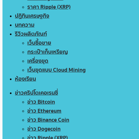
ราคา Ripple (XRP)
ปฏิทินเศรษฐกิจ
บทความ
รีวิวผลิตภัณฑ์
เว็บซื้อขาย
กระเป๋าเก็บเหรียญ
เครื่องขุด
เว็บขุดแบบ Cloud Mining
ห้องเรียน
ข่าวคริปโตเคอเรนซี่
ข่าว Bitcoin
ข่าว Ethereum
ข่าว Binance Coin
ข่าว Dogecoin
ข่าว Ripple (XRP)