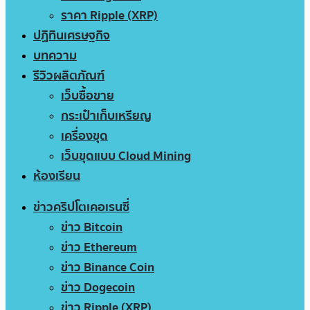
ราคา Ripple (XRP)
ปฏิทินเศรษฐกิจ
บทความ
รีวิวผลิตภัณฑ์
เว็บซื้อขาย
กระเป๋าเก็บเหรียญ
เครื่องขุด
เว็บขุดแบบ Cloud Mining
ห้องเรียน
ข่าวคริปโตเคอเรนซี่
ข่าว Bitcoin
ข่าว Ethereum
ข่าว Binance Coin
ข่าว Dogecoin
ข่าว Ripple (XRP)