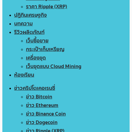
ราคา Ripple (XRP)
ปฏิทินเศรษฐกิจ
บทความ
รีวิวผลิตภัณฑ์
เว็บซื้อขาย
กระเป๋าเก็บเหรียญ
เครื่องขุด
เว็บขุดแบบ Cloud Mining
ห้องเรียน
ข่าวคริปโตเคอเรนซี่
ข่าว Bitcoin
ข่าว Ethereum
ข่าว Binance Coin
ข่าว Dogecoin
ข่าว Ripple (XRP)