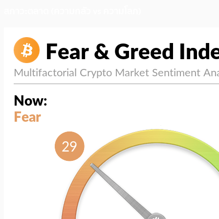
สภาวะตลาด (ความกลัว vs ความโลภ)