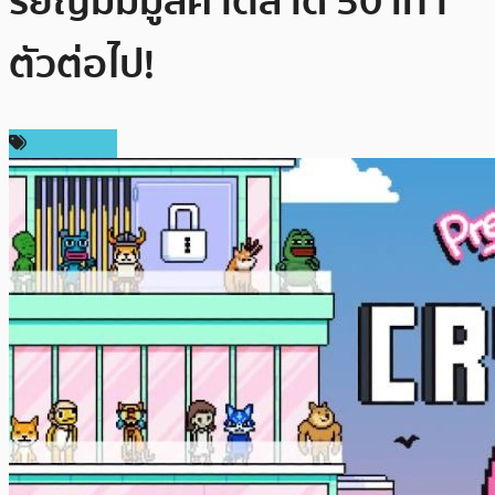
รียญมีมมูลค่าตลาด 50 เท่า
ตัวต่อไป!
สปอนเซอร์