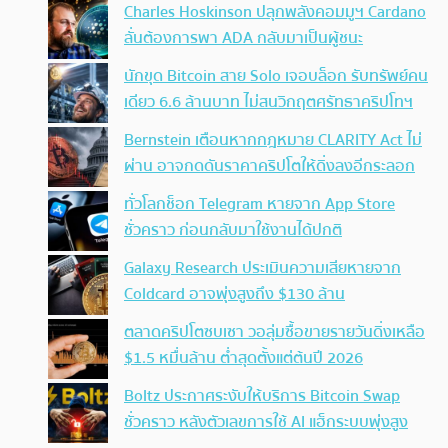
Charles Hoskinson ปลุกพลังคอมมูฯ Cardano
ลั่นต้องการพา ADA กลับมาเป็นผู้ชนะ
นักขุด Bitcoin สาย Solo เจอบล็อก รับทรัพย์คน
เดียว 6.6 ล้านบาท ไม่สนวิกฤตศรัทธาคริปโทฯ
Bernstein เตือนหากกฎหมาย CLARITY Act ไม่
ผ่าน อาจกดดันราคาคริปโตให้ดิ่งลงอีกระลอก
ทั่วโลกช็อก Telegram หายจาก App Store
ชั่วคราว ก่อนกลับมาใช้งานได้ปกติ
Galaxy Research ประเมินความเสียหายจาก
Coldcard อาจพุ่งสูงถึง $130 ล้าน
ตลาดคริปโตซบเซา วอลุ่มซื้อขายรายวันดิ่งเหลือ
$1.5 หมื่นล้าน ต่ำสุดตั้งแต่ต้นปี 2026
Boltz ประกาศระงับให้บริการ Bitcoin Swap
ชั่วคราว หลังตัวเลขการใช้ AI แฮ็กระบบพุ่งสูง