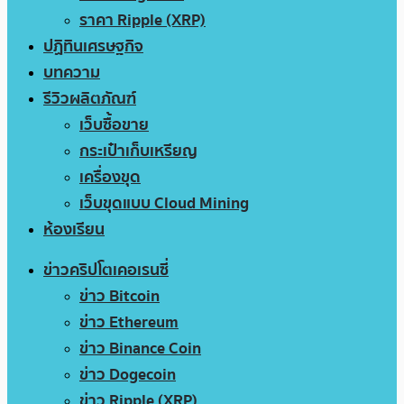
ราคา Ripple (XRP)
ปฏิทินเศรษฐกิจ
บทความ
รีวิวผลิตภัณฑ์
เว็บซื้อขาย
กระเป๋าเก็บเหรียญ
เครื่องขุด
เว็บขุดแบบ Cloud Mining
ห้องเรียน
ข่าวคริปโตเคอเรนซี่
ข่าว Bitcoin
ข่าว Ethereum
ข่าว Binance Coin
ข่าว Dogecoin
ข่าว Ripple (XRP)