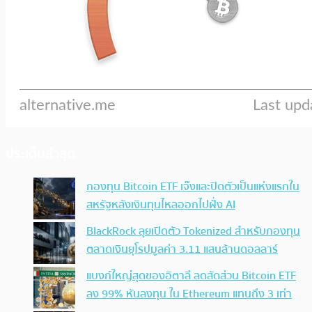
ประเด็นล่าสุด
กองทุน Bitcoin ETF เจ๊งและปิดตัวเป็นแห่งแรกใน
สหรัฐหลังเงินทุนไหลออกไปฝั่ง AI
BlackRock ลุยเปิดตัว Tokenized สำหรับกองทุน
ตลาดเงินยุโรปมูลค่า 3.11 แสนล้านดอลลาร์
แบงก์ใหญ่สุดของอิตาลี ลดสัดส่วน Bitcoin ETF
ลง 99% หันลงทุน ใน Ethereum แทนถึง 3 เท่า