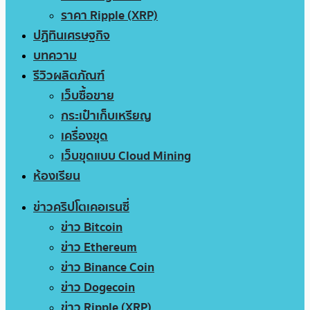
ราคา Ripple (XRP)
ปฏิทินเศรษฐกิจ
บทความ
รีวิวผลิตภัณฑ์
เว็บซื้อขาย
กระเป๋าเก็บเหรียญ
เครื่องขุด
เว็บขุดแบบ Cloud Mining
ห้องเรียน
ข่าวคริปโตเคอเรนซี่
ข่าว Bitcoin
ข่าว Ethereum
ข่าว Binance Coin
ข่าว Dogecoin
ข่าว Ripple (XRP)