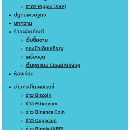
ราคา Ripple (XRP)
ปฏิทินเศรษฐกิจ
บทความ
รีวิวผลิตภัณฑ์
เว็บซื้อขาย
กระเป๋าเก็บเหรียญ
เครื่องขุด
เว็บขุดแบบ Cloud Mining
ห้องเรียน
ข่าวคริปโตเคอเรนซี่
ข่าว Bitcoin
ข่าว Ethereum
ข่าว Binance Coin
ข่าว Dogecoin
ข่าว Ripple (XRP)