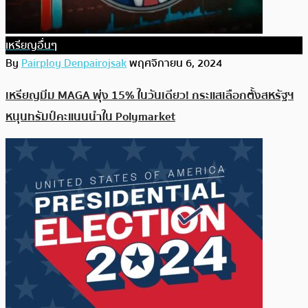
เหรียญอื่นๆ
By
Pairploy Denpairojsak
พฤศจิกายน 6, 2024
เหรียญมีม MAGA พุ่ง 15% ในวันเดียว! กระแสเลือกตั้งสหรัฐฯ
หนุนทรัมป์คะแนนนำใน Polymarket