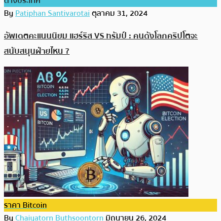
ต่างประเทศ
By
Patiphan Santivarotai
ตุลาคม 31, 2024
อัพเดตคะแนนนิยม แฮร์ริส VS ทรัมป์ : คนดังโลกคริปโตจะ
สนับสนุนฝ่ายไหน ?
ราคา Bitcoin
By
Chaiyatorn Buthsoontorn
มิถุนายน 26, 2024