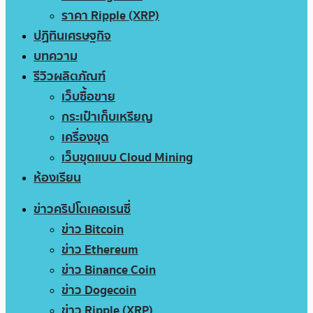
ราคา Ripple (XRP)
ปฏิทินเศรษฐกิจ
บทความ
รีวิวผลิตภัณฑ์
เว็บซื้อขาย
กระเป๋าเก็บเหรียญ
เครื่องขุด
เว็บขุดแบบ Cloud Mining
ห้องเรียน
ข่าวคริปโตเคอเรนซี่
ข่าว Bitcoin
ข่าว Ethereum
ข่าว Binance Coin
ข่าว Dogecoin
ข่าว Ripple (XRP)