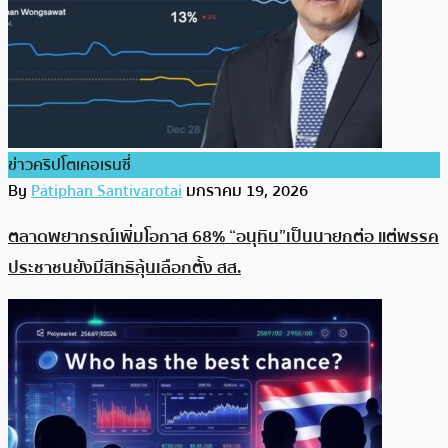
ข่าวคริปโตเคอเรนซี่
By
Patiphan Santivarotai
มกราคม 19, 2026
ตลาดพยากรณ์เพิ่มโอกาส 68% “อนุทิน”เป็นนายกต่อ แต่พรรค
ประชาชนยังมีสิทธิลุ้นเลือกตั้ง สส.