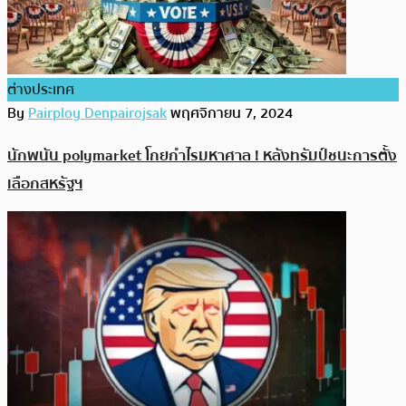
ต่างประเทศ
By
Pairploy Denpairojsak
พฤศจิกายน 7, 2024
นักพนัน polymarket โกยกำไรมหาศาล ! หลังทรัมป์ชนะการตั้ง
เลือกสหรัฐฯ