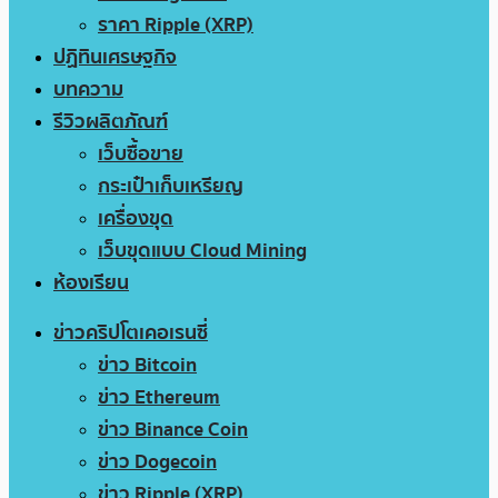
ราคา Ripple (XRP)
ปฏิทินเศรษฐกิจ
บทความ
รีวิวผลิตภัณฑ์
เว็บซื้อขาย
กระเป๋าเก็บเหรียญ
เครื่องขุด
เว็บขุดแบบ Cloud Mining
ห้องเรียน
ข่าวคริปโตเคอเรนซี่
ข่าว Bitcoin
ข่าว Ethereum
ข่าว Binance Coin
ข่าว Dogecoin
ข่าว Ripple (XRP)