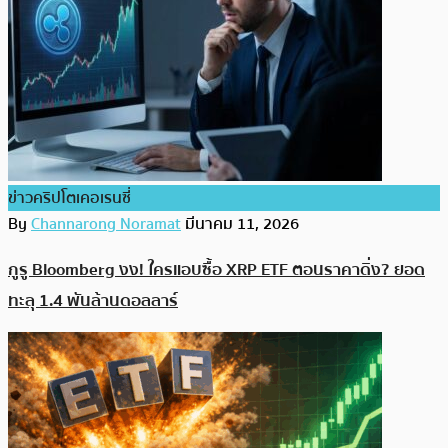
ข่าวคริปโตเคอเรนซี่
By
Channarong Noramat
มีนาคม 11, 2026
กูรู Bloomberg งง! ใครแอบซื้อ XRP ETF ตอนราคาดิ่ง? ยอด
ทะลุ 1.4 พันล้านดอลลาร์