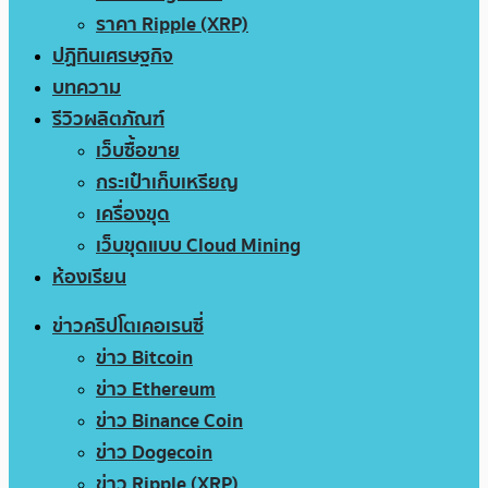
ราคา Ripple (XRP)
ปฏิทินเศรษฐกิจ
บทความ
รีวิวผลิตภัณฑ์
เว็บซื้อขาย
กระเป๋าเก็บเหรียญ
เครื่องขุด
เว็บขุดแบบ Cloud Mining
ห้องเรียน
ข่าวคริปโตเคอเรนซี่
ข่าว Bitcoin
ข่าว Ethereum
ข่าว Binance Coin
ข่าว Dogecoin
ข่าว Ripple (XRP)