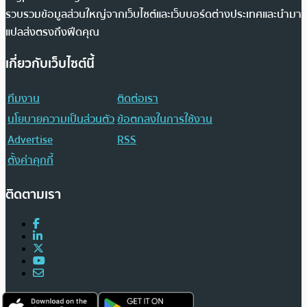
รวบรวมข้อมูลส่วนใหญ่จากเว็บไซต์และเว็บบอร์ดต่างประเทศและนำมา
แปลส่งตรงถึงฟีดคุณ
เกี่ยวกับเว็บไซต์นี้
ทีมงาน
ติดต่อเรา
นโยบายความเป็นส่วนตัว
ข้อตกลงในการใช้งาน
Advertise
RSS
ตั้งค่าคุกกี้
ติดตามเรา