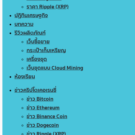
ราคา Ripple (XRP)
ปฏิทินเศรษฐกิจ
บทความ
รีวิวผลิตภัณฑ์
เว็บซื้อขาย
กระเป๋าเก็บเหรียญ
เครื่องขุด
เว็บขุดแบบ Cloud Mining
ห้องเรียน
ข่าวคริปโตเคอเรนซี่
ข่าว Bitcoin
ข่าว Ethereum
ข่าว Binance Coin
ข่าว Dogecoin
ข่าว Ripple (XRP)