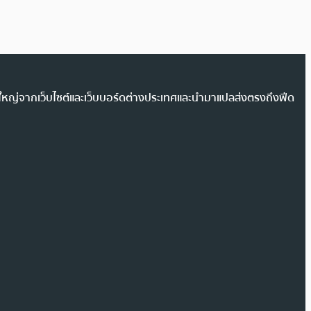
วนใหญ่จากเว็บไซต์และเว็บบอร์ดต่างประเทศและนำมาแปลส่งตรงถึงฟีด