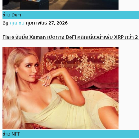
ข่าว DeFi
By
คุณเชน
กุมภาพันธ์ 27, 2026
Flare จับมือ Xaman เปิดทาง DeFi คลิกเดียวสำหรับ XRP กว่า 2 พ
ข่าว NFT