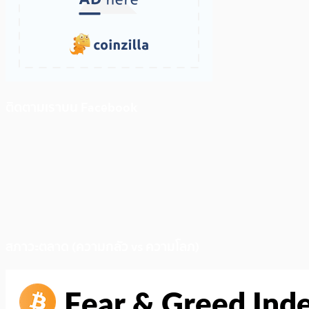
ติดตามเราบน Facebook
สภาวะตลาด (ความกลัว vs ความโลภ)