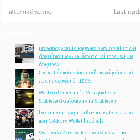
ประเด็นล่าสุด
Broadridge จับมือ Payward Services เปิดทางผู้
ถือหุ้นโทเคน xStocksโหวตลงมติในการประชุมผู้
ถือหุ้นจริง
Cashcat ขึ้นแท่นเหรียญมีมที่โตแรงที่สุดในเวลานี้
สัปดาห์เดียวพุ่งกว่า 150%
Western Union จับมือ Visa ลุยเปิดตัว
Stablecard ดันโอนเงินผ่าน Stablecoin
ไขความลับนักลงทุนคริปโทฯ เกาหลีใต้! รอดจาก
แฮก Coldcard Wallet ได้อย่างไร
Visa จับมือ ZeroHash ยกระดับชำระเงินด้วย