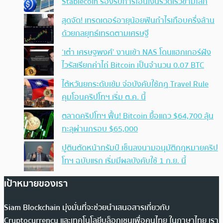
Stablecoin รองรับการโอนเงินรวดเร็วข้ามโลก
สุดจัด! เทรดเดอร์อายุน้อยฟันกำไรเกือบครึ่งล้าน
ด้วยกลยุทธ์เทรดตามเศรษฐี
‘เต๋า เศรษฐพงศ์’ งานเข้า NAS โดนแฮกเกอร์ฝัง
ไวรัสเรียกค่าไถ่ Bitcoin เป็นจำนวน 0.07 BTC
ไต้หวันยกระดับเข้ม จ่อบังคับใช้กฏ Travel Rule
คุมโอนคริปโทฯ เริ่ม ต.ค. นี้
ตลาดคริปโทฯ ฟื้น! Bitcoin ยื้อแถว $64,700 ลุ้น
ทะลุผ่านกรอบ $65,000
ปูตินตัดหน้าทรัมป์ เซ็นลงนามอนุมัติกฎหมายคริป
โทฯ ฉบับแรก เริ่มมีผลบังคับใช้ 1 ก.ย. นี้
เป้าหมายของเรา
Siam Blockchain มุ่งมั่นที่จะช่วยนำเสนอสารเกี่ยวกับ
Cryptocurrency และเทคโนโลยีบล็อกเชนเพื่อคนไทย ในภาษาไทย เรา