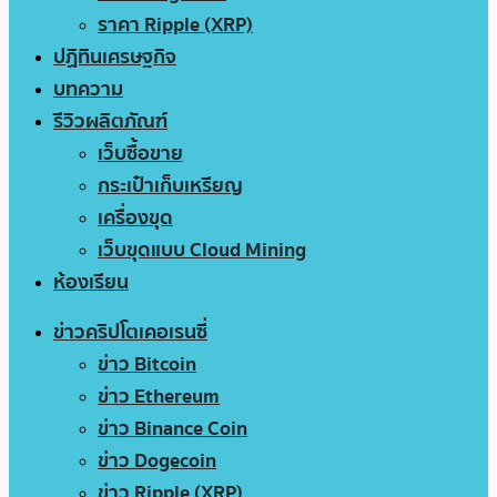
ราคา Ripple (XRP)
ปฏิทินเศรษฐกิจ
บทความ
รีวิวผลิตภัณฑ์
เว็บซื้อขาย
กระเป๋าเก็บเหรียญ
เครื่องขุด
เว็บขุดแบบ Cloud Mining
ห้องเรียน
ข่าวคริปโตเคอเรนซี่
ข่าว Bitcoin
ข่าว Ethereum
ข่าว Binance Coin
ข่าว Dogecoin
ข่าว Ripple (XRP)