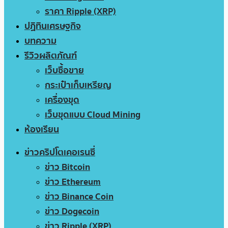
ราคา Ripple (XRP)
ปฏิทินเศรษฐกิจ
บทความ
รีวิวผลิตภัณฑ์
เว็บซื้อขาย
กระเป๋าเก็บเหรียญ
เครื่องขุด
เว็บขุดแบบ Cloud Mining
ห้องเรียน
ข่าวคริปโตเคอเรนซี่
ข่าว Bitcoin
ข่าว Ethereum
ข่าว Binance Coin
ข่าว Dogecoin
ข่าว Ripple (XRP)