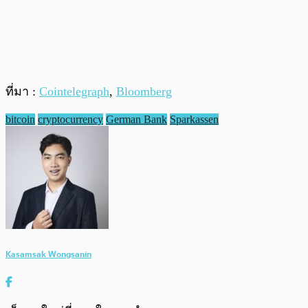
ที่มา :
Cointelegraph
,
Bloomberg
bitcoin
cryptocurrency
German Bank
Sparkassen
Kasamsak Wongsanin