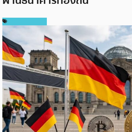
ผ่านธนาคารท้องถิ่น
ข่าวคริปโตเคอเรนซี่