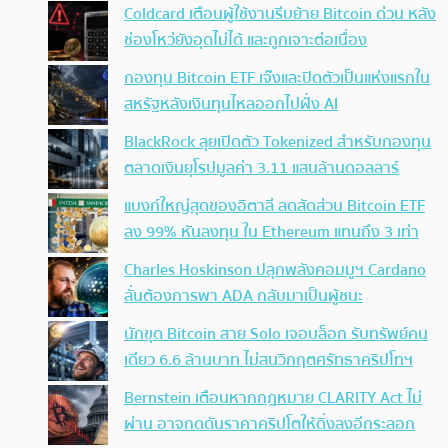
Coldcard เตือนผู้ใช้งานรีบย้าย Bitcoin ด่วน หลัง
ช่องโหว่ยังอุดไม่ได้ และถูกเจาะต่อเนื่อง
กองทุน Bitcoin ETF เจ๊งและปิดตัวเป็นแห่งแรกใน
สหรัฐหลังเงินทุนไหลออกไปฝั่ง AI
BlackRock ลุยเปิดตัว Tokenized สำหรับกองทุน
ตลาดเงินยุโรปมูลค่า 3.11 แสนล้านดอลลาร์
แบงก์ใหญ่สุดของอิตาลี ลดสัดส่วน Bitcoin ETF
ลง 99% หันลงทุน ใน Ethereum แทนถึง 3 เท่า
Charles Hoskinson ปลุกพลังคอมมูฯ Cardano
ลั่นต้องการพา ADA กลับมาเป็นผู้ชนะ
นักขุด Bitcoin สาย Solo เจอบล็อก รับทรัพย์คน
เดียว 6.6 ล้านบาท ไม่สนวิกฤตศรัทธาคริปโทฯ
Bernstein เตือนหากกฎหมาย CLARITY Act ไม่
ผ่าน อาจกดดันราคาคริปโตให้ดิ่งลงอีกระลอก