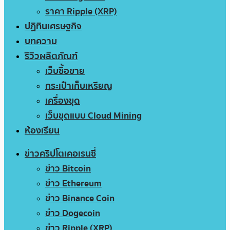
ราคา Ripple (XRP)
ปฏิทินเศรษฐกิจ
บทความ
รีวิวผลิตภัณฑ์
เว็บซื้อขาย
กระเป๋าเก็บเหรียญ
เครื่องขุด
เว็บขุดแบบ Cloud Mining
ห้องเรียน
ข่าวคริปโตเคอเรนซี่
ข่าว Bitcoin
ข่าว Ethereum
ข่าว Binance Coin
ข่าว Dogecoin
ข่าว Ripple (XRP)