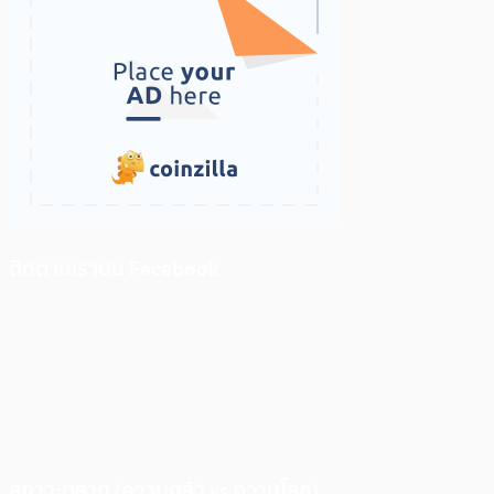
ติดตามเราบน Facebook
สภาวะตลาด (ความกลัว vs ความโลภ)