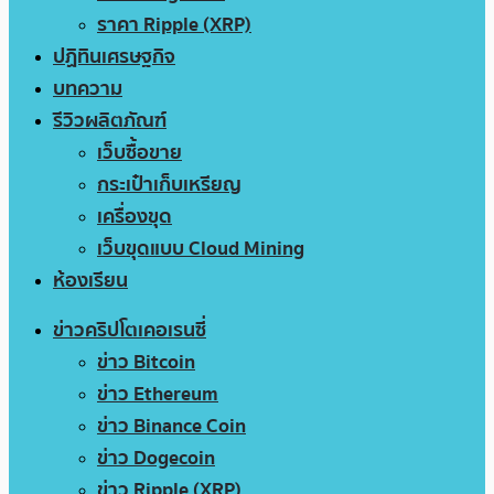
ราคา Ripple (XRP)
ปฏิทินเศรษฐกิจ
บทความ
รีวิวผลิตภัณฑ์
เว็บซื้อขาย
กระเป๋าเก็บเหรียญ
เครื่องขุด
เว็บขุดแบบ Cloud Mining
ห้องเรียน
ข่าวคริปโตเคอเรนซี่
ข่าว Bitcoin
ข่าว Ethereum
ข่าว Binance Coin
ข่าว Dogecoin
ข่าว Ripple (XRP)