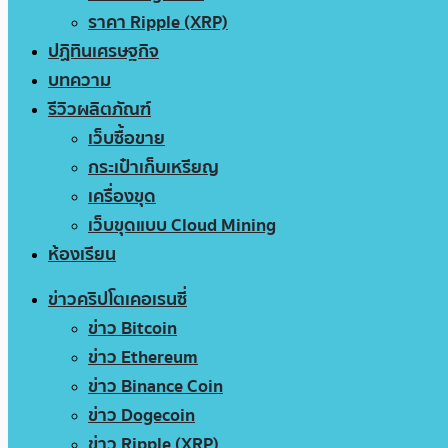
ราคา Ripple (XRP)
ปฏิทินเศรษฐกิจ
บทความ
รีวิวผลิตภัณฑ์
เว็บซื้อขาย
กระเป๋าเก็บเหรียญ
เครื่องขุด
เว็บขุดแบบ Cloud Mining
ห้องเรียน
ข่าวคริปโตเคอเรนซี่
ข่าว Bitcoin
ข่าว Ethereum
ข่าว Binance Coin
ข่าว Dogecoin
ข่าว Ripple (XRP)