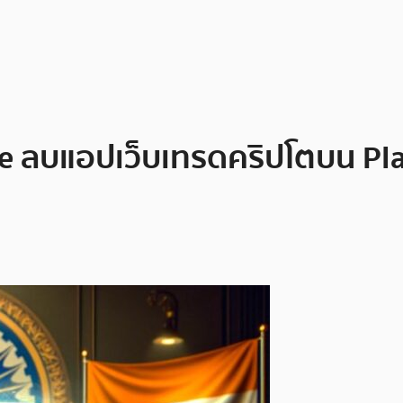
e ลบแอปเว็บเทรดคริปโตบน Pl