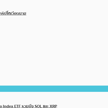
คริปโตเวียดนาม
pto Index ETF รวมถึง SOL และ XRP