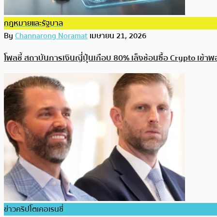
กฎหมายและรัฐบาล
By
Channarong Noramat
เมษายน 21, 2026
โพลชี้ สถาบันการเงินญี่ปุ่นเกือบ 80% เล็งช้อนซื้อ Crypto เข้าพอ
ข่าวคริปโตเคอเรนซี่