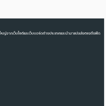
วนใหญ่จากเว็บไซต์และเว็บบอร์ดต่างประเทศและนำมาแปลส่งตรงถึงฟีด