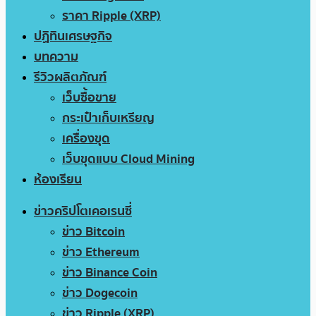
ราคา Ripple (XRP)
ปฏิทินเศรษฐกิจ
บทความ
รีวิวผลิตภัณฑ์
เว็บซื้อขาย
กระเป๋าเก็บเหรียญ
เครื่องขุด
เว็บขุดแบบ Cloud Mining
ห้องเรียน
ข่าวคริปโตเคอเรนซี่
ข่าว Bitcoin
ข่าว Ethereum
ข่าว Binance Coin
ข่าว Dogecoin
ข่าว Ripple (XRP)