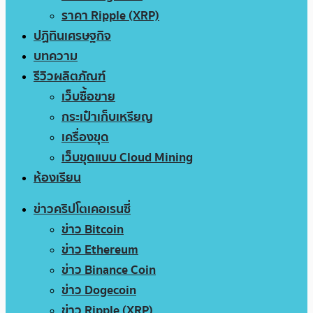
ราคา Ripple (XRP)
ปฏิทินเศรษฐกิจ
บทความ
รีวิวผลิตภัณฑ์
เว็บซื้อขาย
กระเป๋าเก็บเหรียญ
เครื่องขุด
เว็บขุดแบบ Cloud Mining
ห้องเรียน
ข่าวคริปโตเคอเรนซี่
ข่าว Bitcoin
ข่าว Ethereum
ข่าว Binance Coin
ข่าว Dogecoin
ข่าว Ripple (XRP)