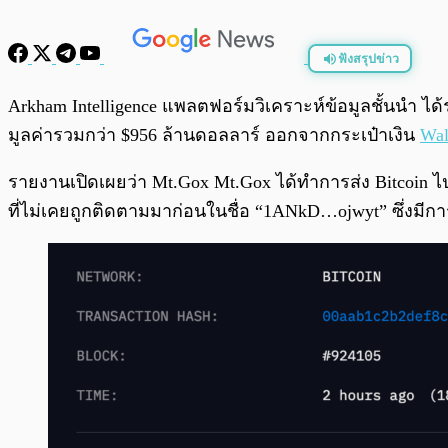
ฟังสรุปข่าว
พร้อมเล่น
Arkham Intelligence แพลตฟอร์มวิเคราะห์ข้อมูลชั้นนำ 
มูลค่ารวมกว่า $956 ล้านดอลลาร์ ออกจากกระเป๋าเงิน
Wal
รายงานเปิดเผยว่า Mt.Gox Mt.Gox ได้ทำการส่ง Bitcoin ไปยั
ที่ไม่เคยถูกติดตามมาก่อนในชื่อ “1ANkD…ojwyt” ซึ่งมี