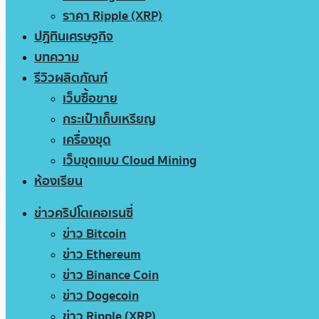
ราคา Ripple (XRP)
ปฏิทินเศรษฐกิจ
บทความ
รีวิวผลิตภัณฑ์
เว็บซื้อขาย
กระเป๋าเก็บเหรียญ
เครื่องขุด
เว็บขุดแบบ Cloud Mining
ห้องเรียน
ข่าวคริปโตเคอเรนซี่
ข่าว Bitcoin
ข่าว Ethereum
ข่าว Binance Coin
ข่าว Dogecoin
ข่าว Ripple (XRP)