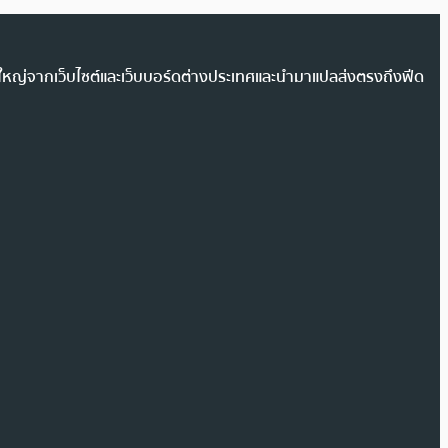
วนใหญ่จากเว็บไซต์และเว็บบอร์ดต่างประเทศและนำมาแปลส่งตรงถึงฟีด