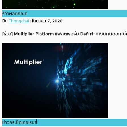
รีวิวผลิตภัณฑ์
By
Thongchai
กันยายน 7, 2020
[รีวิว] Multiplier Platform แพลตฟอร์ม Defi ฝากเงินกินดอกเบี
ข่าวคริปโตเคอเรนซี่