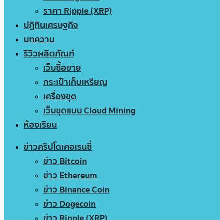
ราคา Ripple (XRP)
ปฏิทินเศรษฐกิจ
บทความ
รีวิวผลิตภัณฑ์
เว็บซื้อขาย
กระเป๋าเก็บเหรียญ
เครื่องขุด
เว็บขุดแบบ Cloud Mining
ห้องเรียน
ข่าวคริปโตเคอเรนซี่
ข่าว Bitcoin
ข่าว Ethereum
ข่าว Binance Coin
ข่าว Dogecoin
ข่าว Ripple (XRP)