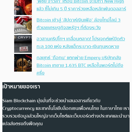
‘พิชัย จาวลา’ เตือน Bitcoin จะไม่ทำ New High
แล้ว ชี้ไม่เกิน 5 ปี ราคาร่วงเหลือหลักพันดอลลาร์
Bitcoin เข้าสู่ ‘สัปดาห์เงินเฟ้อ’ ส่องไทม์ไลน์ 3
ตัวเลขเศรษฐกิจสหรัฐฯ ที่ต้องระวัง
อวสานคริปโทฯ เกลื่อนตลาด! โปรเจกต์แห่ปิดตัว
ทะลุ 100 แห่ง หลังแฮ็กระบาด-เงินทุนหดหาย
กลยุทธ์ ‘ถือทน’ แตกพ่าย Empery บริษัทคลัง
Bitcoin เทขาย 1,635 BTC เหลือในพอร์ตไม่ถึง
ครึ่ง
เป้าหมายของเรา
Siam Blockchain มุ่งมั่นที่จะช่วยนำเสนอสารเกี่ยวกับ
Cryptocurrency และเทคโนโลยีบล็อกเชนเพื่อคนไทย ในภาษาไทย เรา
รวบรวมข้อมูลส่วนใหญ่จากเว็บไซต์และเว็บบอร์ดต่างประเทศและนำมา
แปลส่งตรงถึงฟีดคุณ