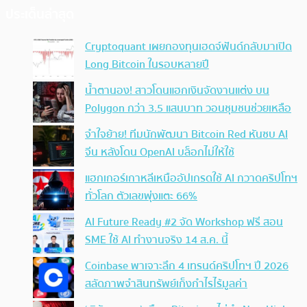
ประเด็นล่าสุด
Cryptoquant เผยกองทุนเฮดจ์ฟันด์กลับมาเปิด
Long Bitcoin ในรอบหลายปี
น้ำตานอง! สาวโดนแฮกเงินจัดงานแต่ง บน
Polygon กว่า 3.5 แสนบาท วอนชุมชนช่วยเหลือ
จำใจย้าย! ทีมนักพัฒนา Bitcoin Red หันซบ AI
จีน หลังโดน OpenAI บล็อกไม่ให้ใช้
แฮกเกอร์เกาหลีเหนืออัปเกรดใช้ AI กวาดคริปโทฯ
ทั่วโลก ตัวเลขพุ่งแตะ 66%
AI Future Ready #2 จัด Workshop ฟรี สอน
SME ใช้ AI ทำงานจริง 14 ส.ค. นี้
Coinbase พาเจาะลึก 4 เทรนด์คริปโทฯ ปี 2026
สลัดภาพจำสินทรัพย์เก็งกำไรไร้มูลค่า