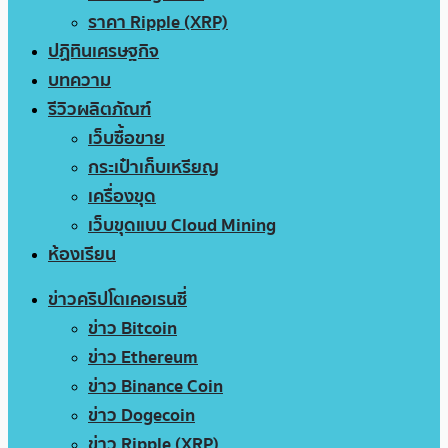
ราคา Ripple (XRP)
ปฏิทินเศรษฐกิจ
บทความ
รีวิวผลิตภัณฑ์
เว็บซื้อขาย
กระเป๋าเก็บเหรียญ
เครื่องขุด
เว็บขุดแบบ Cloud Mining
ห้องเรียน
ข่าวคริปโตเคอเรนซี่
ข่าว Bitcoin
ข่าว Ethereum
ข่าว Binance Coin
ข่าว Dogecoin
ข่าว Ripple (XRP)