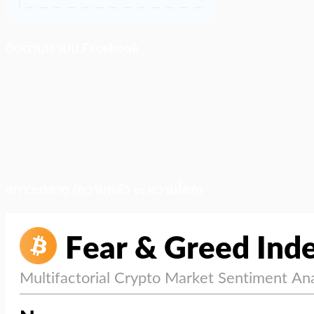
ติดตามเราบน Facebook
สภาวะตลาด (ความกลัว vs ความโลภ)