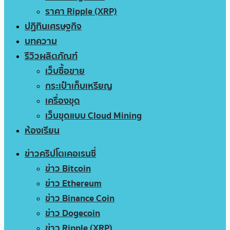
ราคา Ripple (XRP)
ปฏิทินเศรษฐกิจ
บทความ
รีวิวผลิตภัณฑ์
เว็บซื้อขาย
กระเป๋าเก็บเหรียญ
เครื่องขุด
เว็บขุดแบบ Cloud Mining
ห้องเรียน
ข่าวคริปโตเคอเรนซี่
ข่าว Bitcoin
ข่าว Ethereum
ข่าว Binance Coin
ข่าว Dogecoin
ข่าว Ripple (XRP)