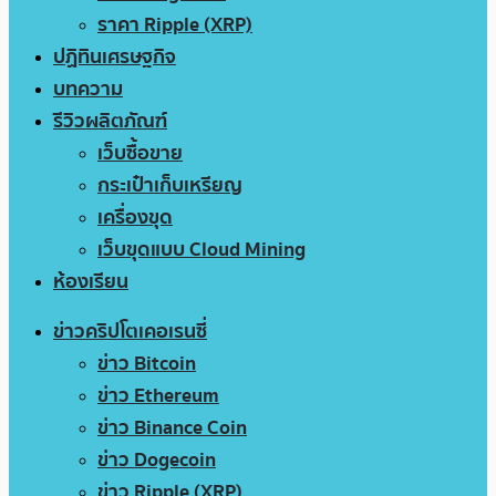
ราคา Ripple (XRP)
ปฏิทินเศรษฐกิจ
บทความ
รีวิวผลิตภัณฑ์
เว็บซื้อขาย
กระเป๋าเก็บเหรียญ
เครื่องขุด
เว็บขุดแบบ Cloud Mining
ห้องเรียน
ข่าวคริปโตเคอเรนซี่
ข่าว Bitcoin
ข่าว Ethereum
ข่าว Binance Coin
ข่าว Dogecoin
ข่าว Ripple (XRP)