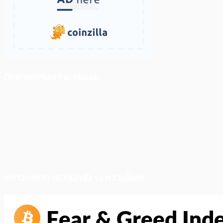
ติดตามเราบน Facebook
สภาวะตลาด (ความกลัว vs ความโลภ)