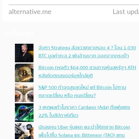
ประเด็นล่าสุด
จับตา Strategy ส่อแววเทขายรอบ 4 ? โอน 1,030
BTC มูลค่าทะลุ 2 พันล้านบาท ออกจากกระเป๋า
Bitcoin ทรงตัว $64,000 สวนทางหุ้นสหรัฐฯ ATH
หลังข้อตกลงฮอร์มุซใกล้ยุติ
S&P 500 ทำจุดสูงสุดใหม่ แต่ Bitcoin ไม่ตาม
ตลาดเปลี่ยน หรือ คนเปลี่ยน?
3 เหตุผลทำไมราคา Cardano (Ada) ถึงพุ่งแรง
22% ในสัปดาห์เดียว
นักลงทุน Uber รุ่นแรก แนะนำให้เทขาย Bitcoin
เพื่อไปซื้อ Solana และ Bittensor (TAO) แทน