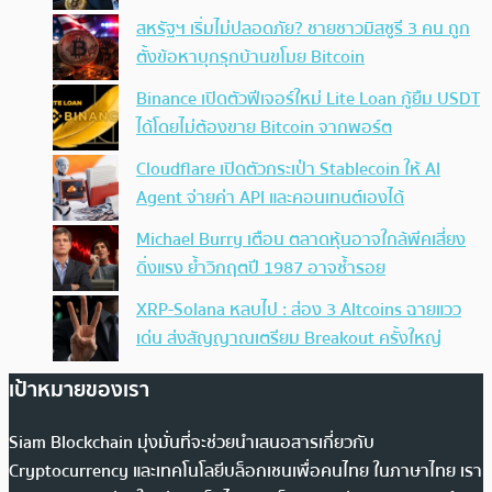
สหรัฐฯ เริ่มไม่ปลอดภัย? ชายชาวมิสซูรี 3 คน ถูก
ตั้งข้อหาบุกรุกบ้านขโมย Bitcoin
Binance เปิดตัวฟีเจอร์ใหม่ Lite Loan กู้ยืม USDT
ได้โดยไม่ต้องขาย Bitcoin จากพอร์ต
Cloudflare เปิดตัวกระเป๋า Stablecoin ให้ AI
Agent จ่ายค่า API และคอนเทนต์เองได้
Michael Burry เตือน ตลาดหุ้นอาจใกล้พีคเสี่ยง
ดิ่งแรง ย้ำวิกฤตปี 1987 อาจซ้ำรอย
XRP-Solana หลบไป : ส่อง 3 Altcoins ฉายแวว
เด่น ส่งสัญญาณเตรียม Breakout ครั้งใหญ่
เป้าหมายของเรา
Siam Blockchain มุ่งมั่นที่จะช่วยนำเสนอสารเกี่ยวกับ
Cryptocurrency และเทคโนโลยีบล็อกเชนเพื่อคนไทย ในภาษาไทย เรา