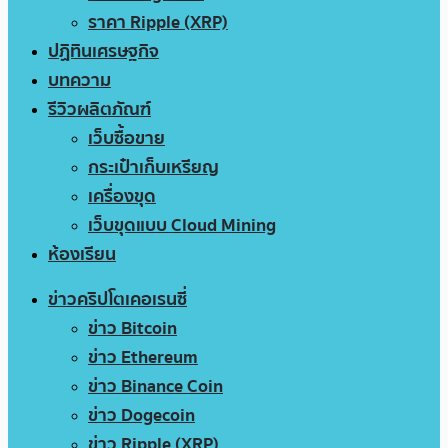
ราคา Ripple (XRP)
ปฏิทินเศรษฐกิจ
บทความ
รีวิวผลิตภัณฑ์
เว็บซื้อขาย
กระเป๋าเก็บเหรียญ
เครื่องขุด
เว็บขุดแบบ Cloud Mining
ห้องเรียน
ข่าวคริปโตเคอเรนซี่
ข่าว Bitcoin
ข่าว Ethereum
ข่าว Binance Coin
ข่าว Dogecoin
ข่าว Ripple (XRP)