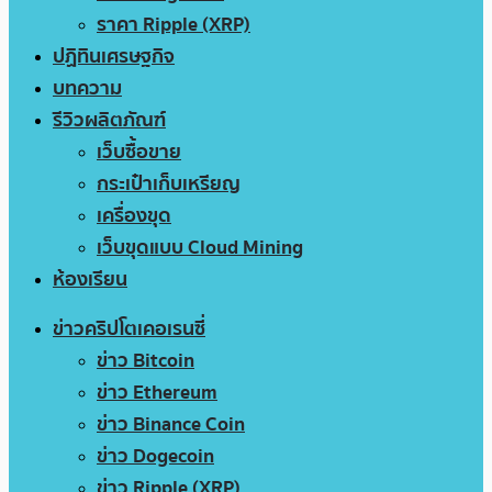
ราคา Ripple (XRP)
ปฏิทินเศรษฐกิจ
บทความ
รีวิวผลิตภัณฑ์
เว็บซื้อขาย
กระเป๋าเก็บเหรียญ
เครื่องขุด
เว็บขุดแบบ Cloud Mining
ห้องเรียน
ข่าวคริปโตเคอเรนซี่
ข่าว Bitcoin
ข่าว Ethereum
ข่าว Binance Coin
ข่าว Dogecoin
ข่าว Ripple (XRP)