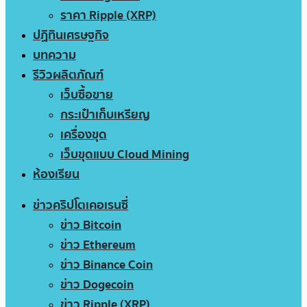
ราคา Ripple (XRP)
ปฏิทินเศรษฐกิจ
บทความ
รีวิวผลิตภัณฑ์
เว็บซื้อขาย
กระเป๋าเก็บเหรียญ
เครื่องขุด
เว็บขุดแบบ Cloud Mining
ห้องเรียน
ข่าวคริปโตเคอเรนซี่
ข่าว Bitcoin
ข่าว Ethereum
ข่าว Binance Coin
ข่าว Dogecoin
ข่าว Ripple (XRP)