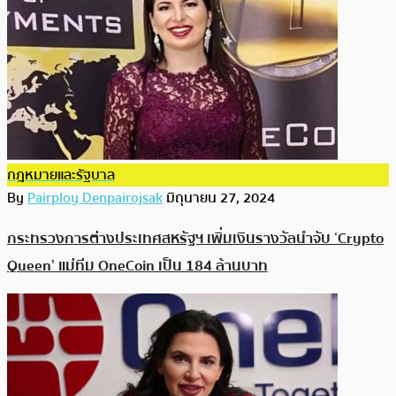
กฎหมายและรัฐบาล
By
Pairploy Denpairojsak
มิถุนายน 27, 2024
กระทรวงการต่างประเทศสหรัฐฯ เพิ่มเงินรางวัลนำจับ ‘Crypto
Queen’ แม่ทีม OneCoin เป็น 184 ล้านบาท