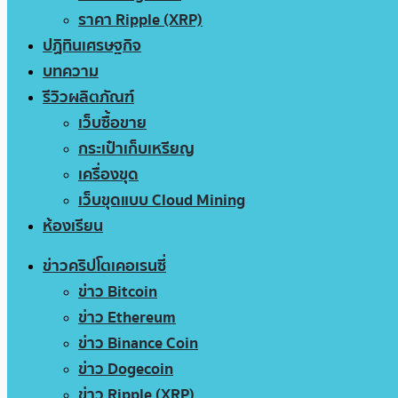
ราคา Ripple (XRP)
ปฏิทินเศรษฐกิจ
บทความ
รีวิวผลิตภัณฑ์
เว็บซื้อขาย
กระเป๋าเก็บเหรียญ
เครื่องขุด
เว็บขุดแบบ Cloud Mining
ห้องเรียน
ข่าวคริปโตเคอเรนซี่
ข่าว Bitcoin
ข่าว Ethereum
ข่าว Binance Coin
ข่าว Dogecoin
ข่าว Ripple (XRP)