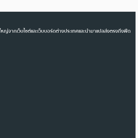
วนใหญ่จากเว็บไซต์และเว็บบอร์ดต่างประเทศและนำมาแปลส่งตรงถึงฟีด